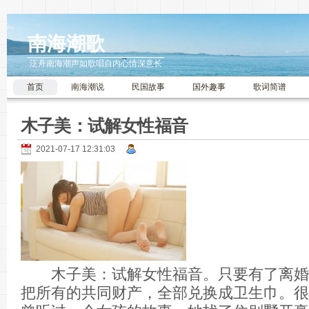
南海潮歌
泛舟南海潮声如歌唱自内心情深意长
首页
南海潮说
民国故事
国外趣事
歌词简谱
木子美：试解女性福音
2021-07-17 12:31:03
木子美：试解女性福音。只要有了离婚
把所有的共同财产，全部兑换成卫生巾。很