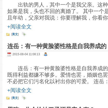
出轨的男人，其中一个是我父亲。这种
如果是我，头也不回的离婚了。 其中一个是
且年幼，父亲对我说：你要理解我，你看你
+阅读全文
[
美文
]
连岳：有一种黄脸婆性格是自我养成的
2015-08-04 11:08:13
连岳：有一种黄脸婆性格是自我养成的
既得利益都嫌不够多。爱情也罢，婚姻也罢
不必把它们污名化以衬出你的可爱。 连岳：
+阅读全文
[
美文
]