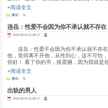
+阅读全文
[
美文
]
连岳：性爱不会因为你不承认就不存在
2015-08-04 11:08:17
连岳：性爱不会因为你不承认就不存在
他，觉得离不开他，从性到心，这不可怕，
你好！ 看了你的书，很震撼，因为我就是
+阅读全文
[
美文
]
出轨的男人
2015-08-04 11:08:17