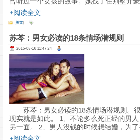
曾听过一个女孩的故事。她找了住别墅开豪
+阅读全文
[
美文
]
苏芩：男女必读的18条情场潜规则
2015-08-16 11:47:24
苏芩：男女必读的18条情场潜规则。很
现实就是如此。 1、不论多么死正经的男
另一面。 2、男人没钱的时候想结婚，为了
+阅读全文